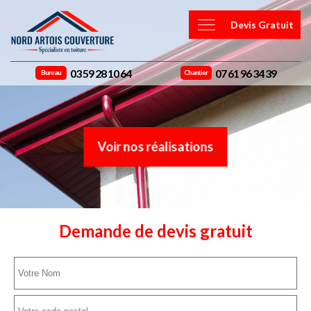
Devis Gratuit
03 59 28 10 64
07 61 96 34 39
Bureau
Chantier
Voir nos réalisations
Demande de devis gratuit