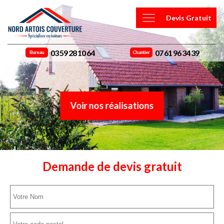
Devis Gratuit
03 59 28 10 64
07 61 96 34 39
Bureau
Chantier
Voir nos réalisations
Demande de devis gratuit