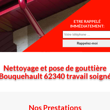
ETRE RAPPELÉ
IMMÉDIATEMENT:
Nettoyage et pose de gouttière
Bouquehault 62340 travail soign
Nos Prestations