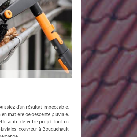
uissiez d’un résultat impeccable.
a en matière de descente pluviale.
efficacité de votre projet tout en
 pluviales, couvreur à Bouquehault
 demande.