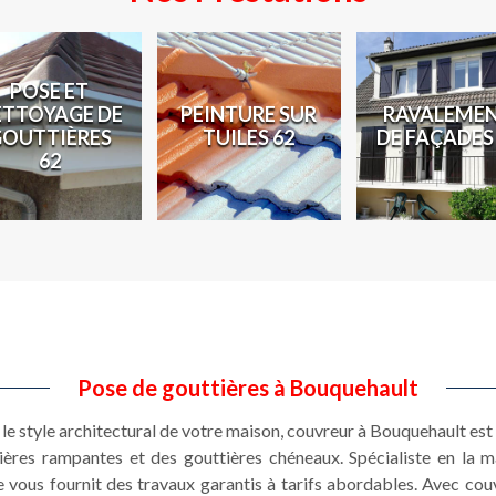
POSE ET
ETTOYAGE DE
PEINTURE SUR
RAVALEME
GOUTTIÈRES
TUILES 62
DE FAÇADES
62
Pose de gouttières à Bouquehault
t le style architectural de votre maison, couvreur à Bouquehault es
ières rampantes et des gouttières chéneaux. Spécialiste en la 
 vous fournit des travaux garantis à tarifs abordables. Avec co