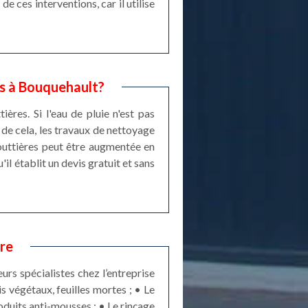
e ces interventions, car il utilise
es à Bouquehault?
res. Si l'eau de pluie n'est pas
 de cela, les travaux de nettoyage
gouttières peut être augmentée en
il établit un devis gratuit et sans
re
urs spécialistes chez l’entreprise
 végétaux, feuilles mortes ; • Le
roduits anti-mousses ; • Le rinçage