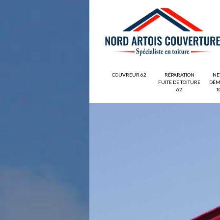
COUVREUR 62
RÉPARATION
NE
FUITE DE TOITURE
DÉM
62
T