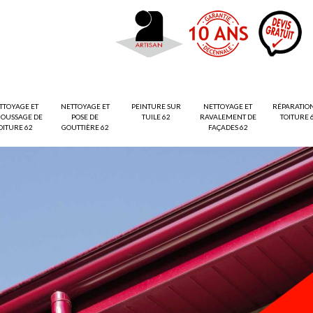
TTOYAGE ET
NETTOYAGE ET
PEINTURE SUR
NETTOYAGE ET
RÉPARATIO
OUSSAGE DE
POSE DE
TUILE 62
RAVALEMENT DE
TOITURE 
OITURE 62
GOUTTIÈRE 62
FAÇADES 62