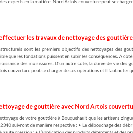
des experts en la matière. Nord Artois couverture peut se charger d
 effectuer les travaux de nettoyage des gouttièr
ructurels sont les premiers objectifs des nettoyages des gouttiè
sible que les fondations puissent en subir les conséquences. À côté
 croissance des moisissures. D'un autre côté, la durée de vie des 
is couverture peut se charger de ces opérations et il faut noter qu'
ettoyage de gouttière avec Nord Artois couvertu
ettoyage de votre gouttière à Bouquehault que les artisans zingue
2340 suivront de manière respective : • Le débouchage des débris
à haute pression ; • L’application des produits détergents et des p