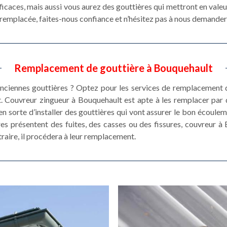
icaces, mais aussi vous aurez des gouttières qui mettront en valeur
e remplacée, faites-nous confiance et n’hésitez pas à nous demander 
Remplacement de gouttière à Bouquehault
ciennes gouttières ? Optez pour les services de remplacement d
. Couvreur zingueur à Bouquehault est apte à les remplacer par
a en sorte d’installer des gouttières qui vont assurer le bon écoule
ières présentent des fuites, des casses ou des fissures, couvreur à
traire, il procédera à leur remplacement.