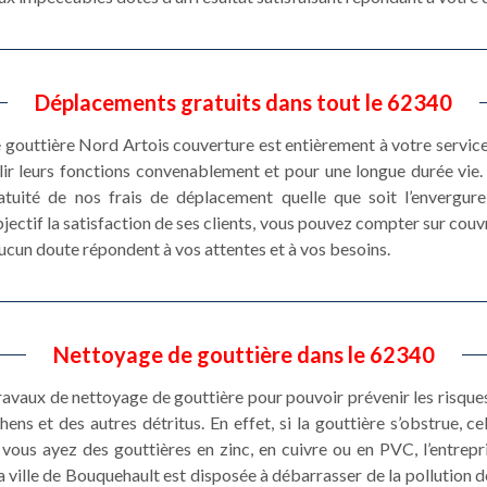
Déplacements gratuits dans tout le 62340
e gouttière Nord Artois couverture est entièrement à votre service
ir leurs fonctions convenablement et pour une longue durée vie. 
atuité de nos frais de déplacement quelle que soit l’envergur
ectif la satisfaction de ses clients, vous pouvez compter sur cou
aucun doute répondent à vos attentes et à vos besoins.
Nettoyage de gouttière dans le 62340
 travaux de nettoyage de gouttière pour pouvoir prévenir les risques
ens et des autres détritus. En effet, si la gouttière s’obstrue, c
vous ayez des gouttières en zinc, en cuivre ou en PVC, l’entrep
 ville de Bouquehault est disposée à débarrasser de la pollution 