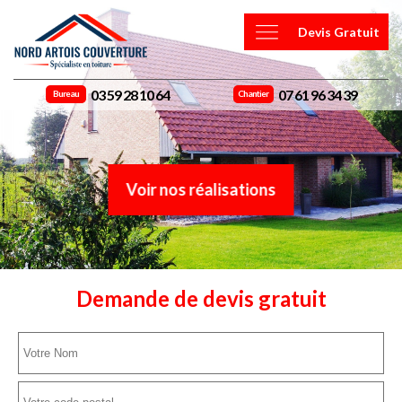
Devis Gratuit
03 59 28 10 64
07 61 96 34 39
Bureau
Chantier
Voir nos réalisations
Demande de devis gratuit