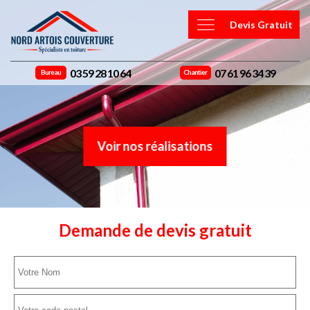
Devis Gratuit
03 59 28 10 64
07 61 96 34 39
Bureau
Chantier
Voir nos réalisations
Demande de devis gratuit