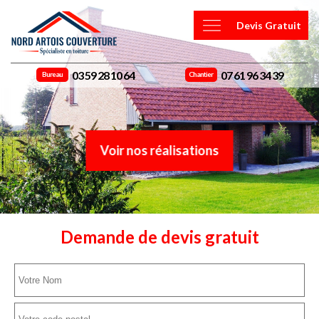
Devis Gratuit
03 59 28 10 64
07 61 96 34 39
Bureau
Chantier
Voir nos réalisations
Demande de devis gratuit