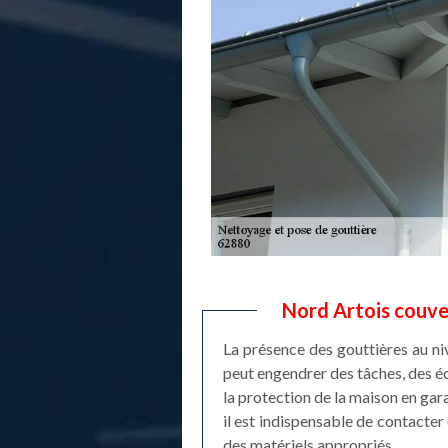
Nord Artois couver
La présence des gouttières au niv
peut engendrer des tâches, des é
la protection de la maison en gara
il est indispensable de contacter 
des matériels appropriés.