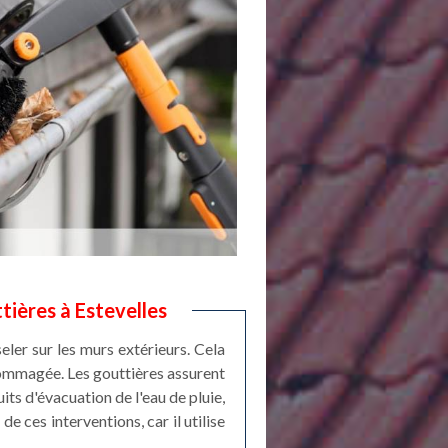
tières à Estevelles
eler sur les murs extérieurs. Cela
dommagée. Les gouttières assurent
its d'évacuation de l'eau de pluie,
e ces interventions, car il utilise