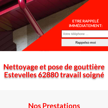
ETRE RAPPELÉ
IMMÉDIATEMENT:
Nettoyage et pose de gouttière
Estevelles 62880 travail soigné
Nos Prestations