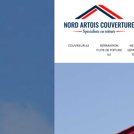
COUVREUR 62
RÉPARATION
NE
FUITE DE TOITURE
DÉM
62
T