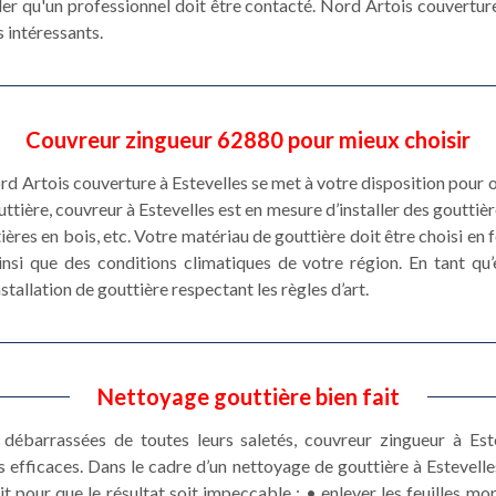
eler qu'un professionnel doit être contacté. Nord Artois couvertu
s intéressants.
Couvreur zingueur 62880 pour mieux choisir
rd Artois couverture à Estevelles se met à votre disposition pour 
ttière, couvreur à Estevelles est en mesure d’installer des gouttièr
ières en bois, etc. Votre matériau de gouttière doit être choisi en
insi que des conditions climatiques de votre région. En tant qu’
stallation de gouttière respectant les règles d’art.
Nettoyage gouttière bien fait
débarrassées de toutes leurs saletés, couvreur zingueur à Est
ts efficaces. Dans le cadre d’un nettoyage de gouttière à Estevell
pour que le résultat soit impeccable : • enlever les feuilles mor