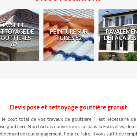
POSE ET
ETTOYAGE DE
PEINTURE SUR
RAVALEME
GOUTTIÈRES
TUILES 62
DE FAÇADES
62
Devis pose et nettoyage gouttière gratuit
le coût total de vos travaux de gouttière, il est nécessaire d
pose gouttière Nord Artois couverture sise dans la Estevelles, de
et démuni de tout engagement. Pour ce faire, il vous suffit de rempl