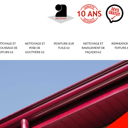
TTOYAGE ET
NETTOYAGE ET
PEINTURE SUR
NETTOYAGE ET
RÉPARATIO
OUSSAGE DE
POSE DE
TUILE 62
RAVALEMENT DE
TOITURE 
OITURE 62
GOUTTIÈRE 62
FAÇADES 62