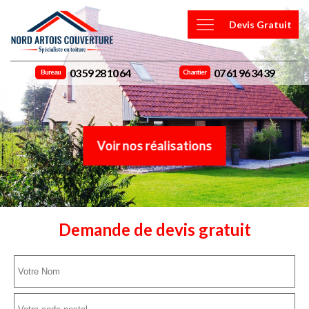
Devis Gratuit
03 59 28 10 64
07 61 96 34 39
Bureau
Chantier
Voir nos réalisations
Demande de devis gratuit