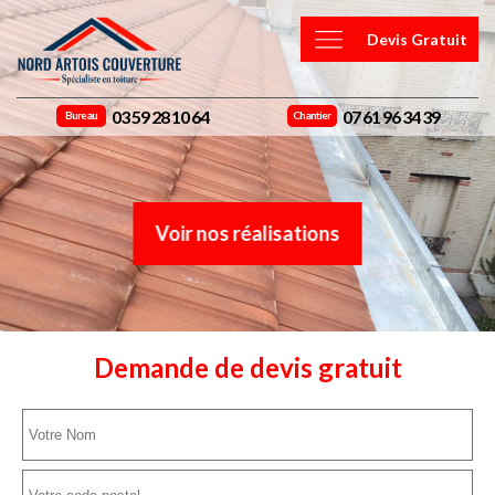
Devis Gratuit
03 59 28 10 64
07 61 96 34 39
Bureau
Chantier
Voir nos réalisations
Demande de devis gratuit