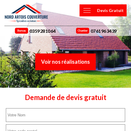
Devis Gratuit
03 59 28 10 64
07 61 96 34 39
Bureau
Chantier
Voir nos réalisations
Demande de devis gratuit