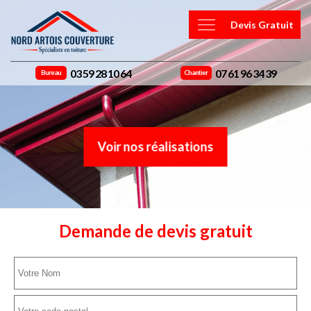
Devis Gratuit
03 59 28 10 64
07 61 96 34 39
Bureau
Chantier
Voir nos réalisations
Demande de devis gratuit