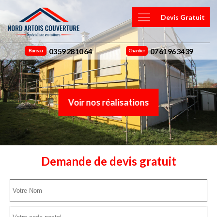
Devis Gratuit
03 59 28 10 64
07 61 96 34 39
Bureau
Chantier
Voir nos réalisations
Demande de devis gratuit