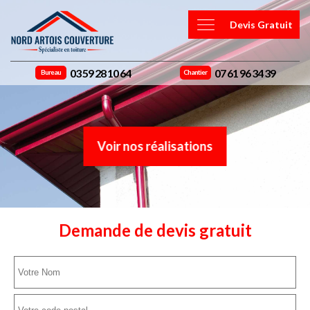
Devis Gratuit
03 59 28 10 64
07 61 96 34 39
Bureau
Chantier
Voir nos réalisations
Demande de devis gratuit