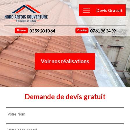
Devis Gratuit
03 59 28 10 64
07 61 96 34 39
Bureau
Chantier
Voir nos réalisations
Demande de devis gratuit