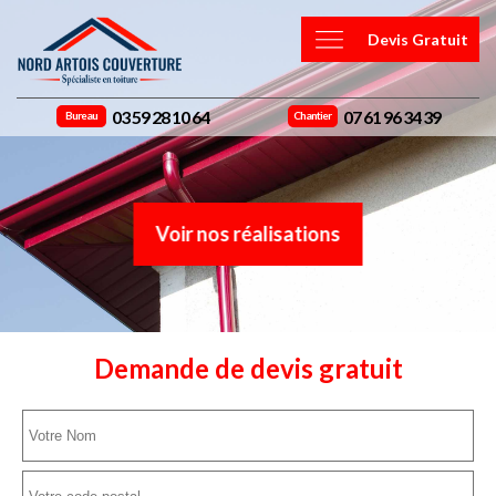
Devis Gratuit
03 59 28 10 64
07 61 96 34 39
Bureau
Chantier
Voir nos réalisations
Demande de devis gratuit