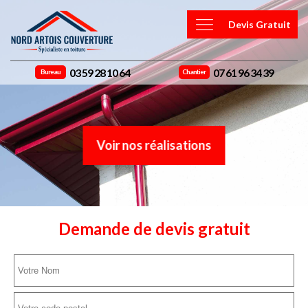
Devis Gratuit
03 59 28 10 64
07 61 96 34 39
Bureau
Chantier
Voir nos réalisations
Demande de devis gratuit