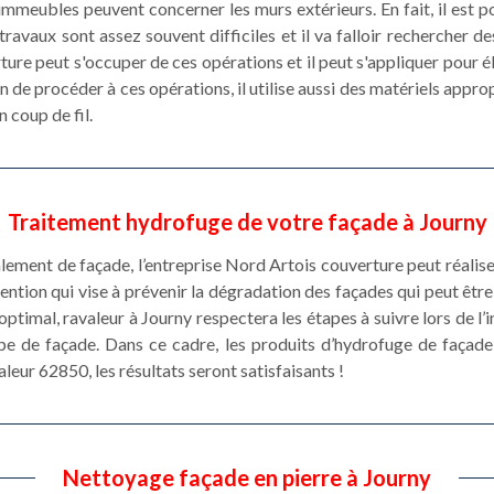
immeubles peuvent concerner les murs extérieurs. En fait, il est p
ravaux sont assez souvent difficiles et il va falloir rechercher 
ure peut s'occuper de ces opérations et il peut s'appliquer pour él
fin de procéder à ces opérations, il utilise aussi des matériels appro
n coup de fil.
Traitement hydrofuge de votre façade à Journy
alement de façade, l’entreprise Nord Artois couverture peut réalis
vention qui vise à prévenir la dégradation des façades qui peut être
 optimal, ravaleur à Journy respectera les étapes à suivre lors de l’in
pe de façade. Dans ce cadre, les produits d’hydrofuge de façad
leur 62850, les résultats seront satisfaisants !
Nettoyage façade en pierre à Journy