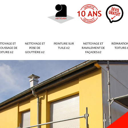
TTOYAGE ET
NETTOYAGE ET
PEINTURE SUR
NETTOYAGE ET
RÉPARATIO
OUSSAGE DE
POSE DE
TUILE 62
RAVALEMENT DE
TOITURE 
OITURE 62
GOUTTIÈRE 62
FAÇADES 62