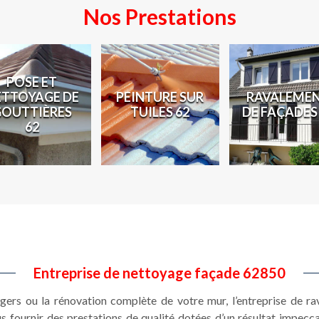
Nos Prestations
POSE ET
ETTOYAGE DE
PEINTURE SUR
RAVALEME
GOUTTIÈRES
TUILES 62
DE FAÇADES
62
Entreprise de nettoyage façade 62850
gers ou la rénovation complète de votre mur, l’entreprise de 
 fournir des prestations de qualité dotées d’un résultat impecca