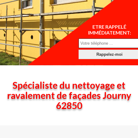
ETRE RAPPELÉ
IMMÉDIATEMENT:
Spécialiste du nettoyage et
ravalement de façades Journy
62850