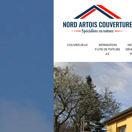
COUVREUR 62
RÉPARATION
NE
FUITE DE TOITURE
DÉM
62
T