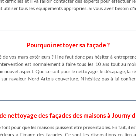
 difficiles et il va falloir contacter des experts pour effectuer 
t utiliser tous les équipements appropriés. Si vous avez besoin d'a
Pourquoi nettoyer sa façade ?
té de vos murs extérieurs ? Il ne faut donc pas hésiter à entrepre
intervention est normalement à faire tous les 10 ans tout au moin
n nouvel aspect. Que ce soit pour le nettoyage, le décapage, la répa
sur ravaleur Nord Artois couverture. N’hésitez pas à lui confier
 de nettoyage des façades des maisons à Journy d
ont pour que les maisons puissent être présentables. En fait, il est
rieurs à l'image des façades. Ce sont les dispositions en lien 