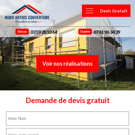
Devis Gratuit
03 59 28 10 64
07 61 96 34 39
Bureau
Chantier
Voir nos réalisations
Demande de devis gratuit