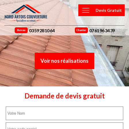
Devis Gratuit
03 59 28 10 64
07 61 96 34 39
Bureau
Chantier
Voir nos réalisations
Demande de devis gratuit