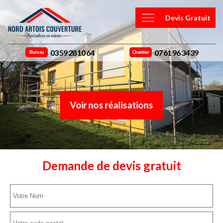
Devis Gratuit
03 59 28 10 64
07 61 96 34 39
Bureau
Chantier
Voir nos réalisations
Demande de devis gratuit