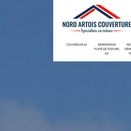
COUVREUR 62
RÉPARATION
NE
FUITE DE TOITURE
DÉM
62
T