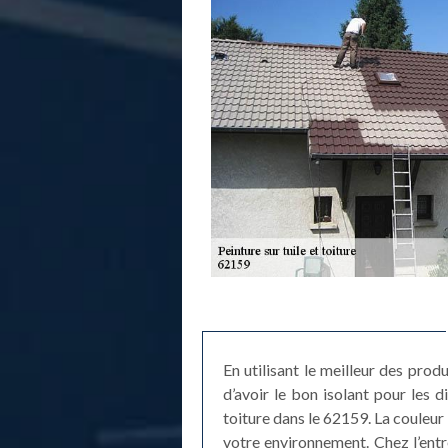
En utilisant le meilleur des prod
d’avoir le bon isolant pour les
toiture dans le 62159. La couleur
votre environnement. Chez l’entr