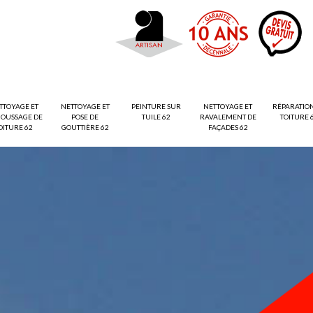
TTOYAGE ET
NETTOYAGE ET
PEINTURE SUR
NETTOYAGE ET
RÉPARATIO
OUSSAGE DE
POSE DE
TUILE 62
RAVALEMENT DE
TOITURE 
OITURE 62
GOUTTIÈRE 62
FAÇADES 62