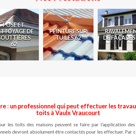
POSE ET
ETTOYAGE DE
PEINTURE SUR
RAVALEME
GOUTTIÈRES
TUILES 62
DE FAÇADES
62
e : un professionnel qui peut effectuer les travau
toits à Vaulx Vraucourt
ur les toits des maisons peuvent se faire par l'application des
ionnels devront absolument être contactés pour les effectuer. Par co