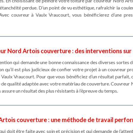
s. En choisissant de peindre votre toiture par couvreur Nord Art
tanchéité perdue. D’un point de vu esthétique, rafraîchir la coul
Avec couvreur à Vaulx Vraucourt, vous bénéficierez d’une pres
r Nord Artois couverture : des interventions su
vention qui demande une bonne connaissance des diverses sortes de
on qu’il est plus judicieux de confier votre projet à un couvreur pr
 Vaulx Vraucourt. Pour que vous bénéficiez d’un résultat parfait,
re de qualité adaptée avec votre matériau de couverture. Couvreur 
assure un résultat des plus résistants à l’épreuve du temps.
Artois couverture : une méthode de travail perfo
qui doit être faite avec soin et précision et qui demande de l’attent