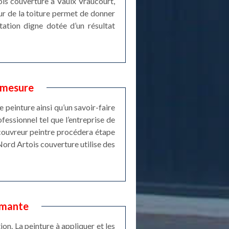
ois couverture à Vaulx Vraucourt,
eur de la toiture permet de donner
tation digne dotée d’un résultat
r mesure
 peinture ainsi qu’un savoir-faire
ofessionnel tel que l’entreprise de
 couvreur peintre procédera étape
Nord Artois couverture utilise des
rmante
ion. La peinture à appliquer et les