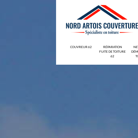
COUVREUR 62
RÉPARATION
NE
FUITE DE TOITURE
DÉM
62
T