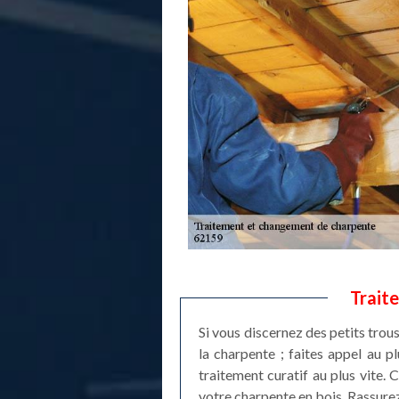
Trait
Si vous discernez des petits trous
la charpente ; faites appel au 
traitement curatif au plus vite. C
votre charpente en bois. Rassurez