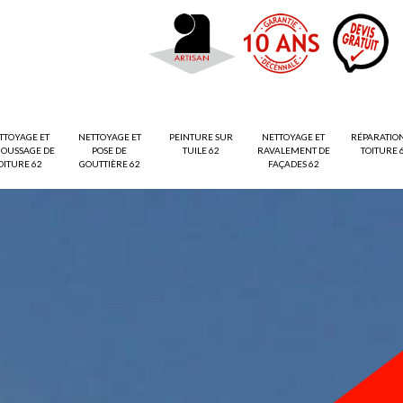
TTOYAGE ET
NETTOYAGE ET
PEINTURE SUR
NETTOYAGE ET
RÉPARATIO
OUSSAGE DE
POSE DE
TUILE 62
RAVALEMENT DE
TOITURE 
OITURE 62
GOUTTIÈRE 62
FAÇADES 62