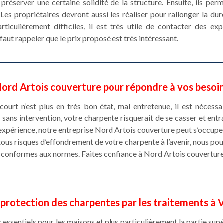
préserver une certaine solidité de la structure. Ensuite, ils per
 Les propriétaires devront aussi les réaliser pour rallonger la dur
rticulièrement difficiles, il est très utile de contacter des e
 faut rappeler que le prix proposé est très intéressant.
ord Artois couverture pour répondre à vos besoi
ourt n’est plus en très bon état, mal entretenue, il est nécessair
r sans intervention, votre charpente risquerait de se casser et entr
d’expérience, notre entreprise Nord Artois couverture peut s’occup
 tous risques d’effondrement de votre charpente à l’avenir, nous po
et conformes aux normes. Faites confiance à Nord Artois couverture
 protection des charpentes par les traitements à 
ssentiels pour les maisons et plus particulièrement la partie supéri