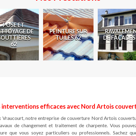
POSE ET
ETTOYAGE DE
PEINTURE SUR
RAVALEME
GOUTTIÈRES
TUILES 62
DE FAÇADES
62
 interventions efficaces avec Nord Artois couver
lx Vraucourt, notre entreprise de couverture Nord Artois couver
avaux de changement et traitement de charpente. Vous pouvez s
ure que vous soyez particuliers ou professionnels. Sachez qu