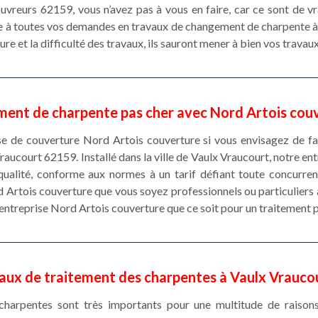
ouvreurs 62159, vous n’avez pas à vous en faire, car ce sont de v
 à toutes vos demandes en travaux de changement de charpente à
ure et la difficulté des travaux, ils sauront mener à bien vos travaux
ment de charpente pas cher avec Nord Artois cou
ise de couverture Nord Artois couverture si vous envisagez de f
Vraucourt 62159. Installé dans la ville de Vaulx Vraucourt, notre e
ualité, conforme aux normes à un tarif défiant toute concurre
 Artois couverture que vous soyez professionnels ou particuliers à
 entreprise Nord Artois couverture que ce soit pour un traitement p
vaux de traitement des charpentes à Vaulx Vrauco
charpentes sont très importants pour une multitude de raiso