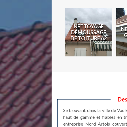
N
NETTOYAGE
N
COUVREUR 62
DÉMOUSSAGE
2
DE TOITURE 62
Des
Se trouvant dans la ville de Vau
haut de gamme et fiables en tr
entreprise Nord Artois couvert