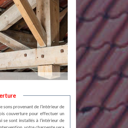
erture
de sons provenant de l’intérieur de
ois couverture pour effectuer un
 se sont installés à l’intérieur de
intervention, votre charpente sera