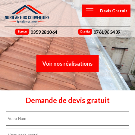
Devis Gratuit
03 59 28 10 64
07 61 96 34 39
Bureau
Chantier
Voir nos réalisations
Demande de devis gratuit