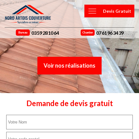
Devis Gratuit
03 59 28 10 64
07 61 96 34 39
Bureau
Chantier
Voir nos réalisations
Demande de devis gratuit