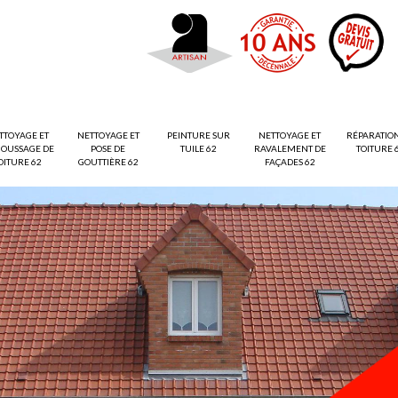
TTOYAGE ET
NETTOYAGE ET
PEINTURE SUR
NETTOYAGE ET
RÉPARATIO
OUSSAGE DE
POSE DE
TUILE 62
RAVALEMENT DE
TOITURE 
OITURE 62
GOUTTIÈRE 62
FAÇADES 62