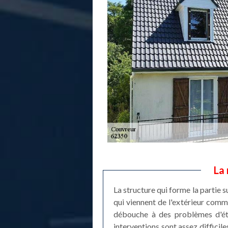
La 
La structure qui forme la partie s
qui viennent de l'extérieur com
débouche à des problèmes d'étan
interventions sont assez difficil