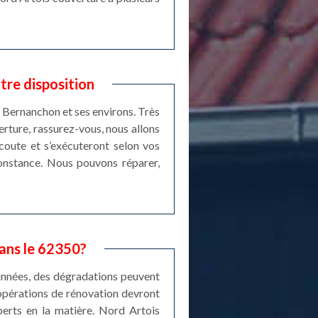
tre disposition
t Bernanchon et ses environs. Très
rture, rassurez-vous, nous allons
écoute et s’exécuteront selon vos
constance. Nous pouvons réparer,
dans le 62350?
 années, des dégradations peuvent
s opérations de rénovation devront
xperts en la matière. Nord Artois