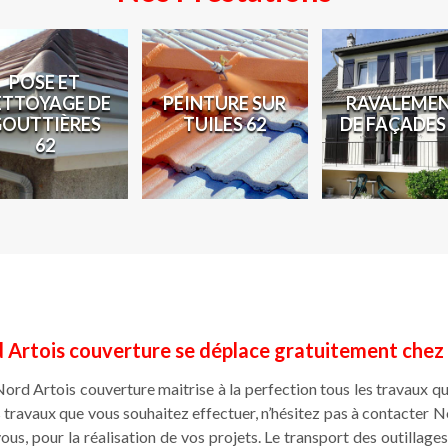
POSE ET
ETTOYAGE DE
PEINTURE SUR
RAVALEME
GOUTTIÈRES
TUILES 62
DE FAÇADES
62
 Artois couverture se déplace gratuitement chez
rd Artois couverture maitrise à la perfection tous les travaux qu
les travaux que vous souhaitez effectuer, n’hésitez pas à contacter
s, pour la réalisation de vos projets. Le transport des outillages