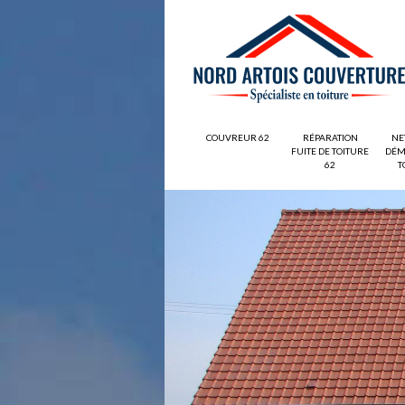
COUVREUR 62
RÉPARATION
NE
FUITE DE TOITURE
DÉM
62
T