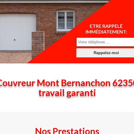
ETRE RAPPELÉ
IMMÉDIATEMENT:
Couvreur Mont Bernanchon 6235
travail garanti
Nos Prestations