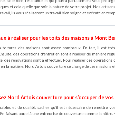
he, isole bien, résistante, et qui pourra parfaitement vous protég
ques et cela quelle que soit la nature de votre projet. Nos artis
avail, ils vous réaliseront un travail bien soigné et exécuté en temp
aux à réaliser pour les toits des maisons à Mont B
s toitures des maisons sont assez nombreux. En fait, il est trè
 Ensuite, des opérations d'entretien sont à réaliser de manière rég
 des rénovations sont à effectuer. Pour réaliser ces opérations qui 
en la matière. Nord Artois couverture se charge de ces missions et
sez Nord Artois couverture pour s’occuper de vos
iables et de qualité, sachez qu’il est nécessaire de remettre vo
 faisant appel à une entreprise de couverture comme la nôtre, v