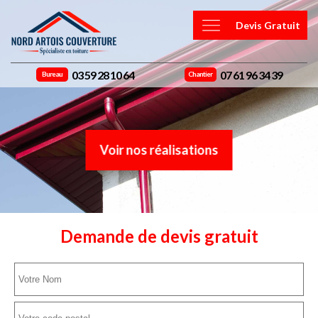
Devis Gratuit
03 59 28 10 64
07 61 96 34 39
Bureau
Chantier
Voir nos réalisations
Demande de devis gratuit