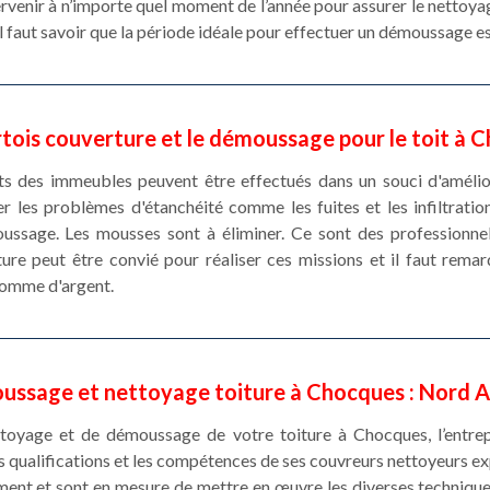
rvenir à n’importe quel moment de l’année pour assurer le nettoya
, il faut savoir que la période idéale pour effectuer un démoussage 
tois couverture et le démoussage pour le toit à 
ts des immeubles peuvent être effectués dans un souci d'amélior
r les problèmes d'étanchéité comme les fuites et les infiltration
ussage. Les mousses sont à éliminer. Ce sont des professionne
re peut être convié pour réaliser ces missions et il faut remar
somme d'argent.
oussage et nettoyage toiture à Chocques : Nord A
ettoyage et de démoussage de votre toiture à Chocques, l’entre
es qualifications et les compétences de ses couvreurs nettoyeurs 
ment et sont en mesure de mettre en œuvre les diverses techniques