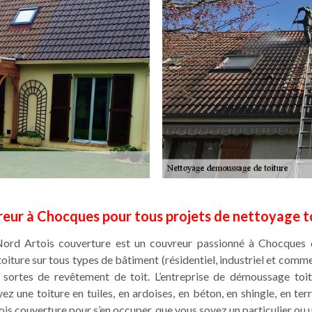
eur à Chocques pour tous projets de nettoyage t
e Nord Artois couverture est un couvreur passionné à Chocques 
iture sur tous types de bâtiment (résidentiel, industriel et comm
s sortes de revêtement de toit. L’entreprise de démoussage to
z une toiture en tuiles, en ardoises, en béton, en shingle, en terre
ois couverture pour s’en occuper, que vous soyez un particulier ou 