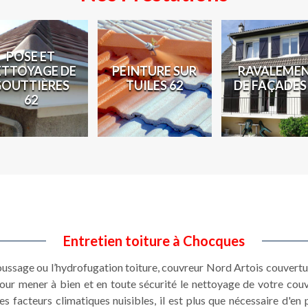
POSE ET
ETTOYAGE DE
PEINTURE SUR
RAVALEME
GOUTTIÈRES
TUILES 62
DE FAÇADES
62
Entretien toiture à Chocques
oussage ou l’hydrofugation toiture, couvreur Nord Artois couvert
pour mener à bien et en toute sécurité le nettoyage de votre couv
es facteurs climatiques nuisibles, il est plus que nécessaire d'en 