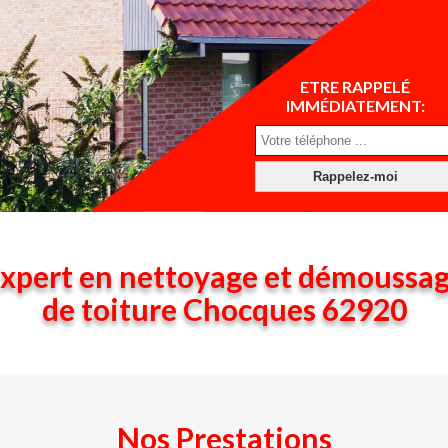
ETRE RAPPELÉ
IMMÉDIATEMENT:
xpert en nettoyage et démoussa
de toiture Chocques 62920
Nos Prestations