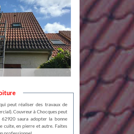
oiture
qui peut réaliser des travaux de
ercial). Couvreur à Chocques peut
it 62920 saura adopter la bonne
 cuite, en pierre et autre. Faites
un professionnel.