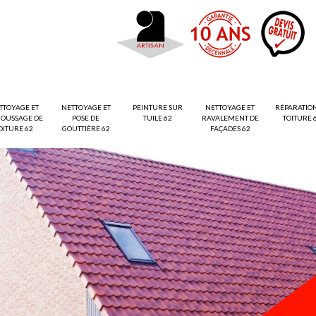
TTOYAGE ET
NETTOYAGE ET
PEINTURE SUR
NETTOYAGE ET
RÉPARATIO
OUSSAGE DE
POSE DE
TUILE 62
RAVALEMENT DE
TOITURE 
OITURE 62
GOUTTIÈRE 62
FAÇADES 62