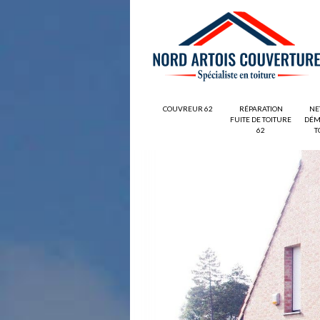
COUVREUR 62
RÉPARATION
NE
FUITE DE TOITURE
DÉM
62
T