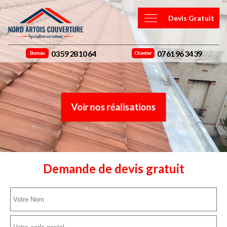
Devis Gratuit
03 59 28 10 64
07 61 96 34 39
Bureau
Chantier
Voir nos réalisations
Demande de devis gratuit