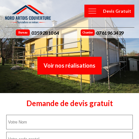
Devis Gratuit
03 59 28 10 64
07 61 96 34 39
Bureau
Chantier
Voir nos réalisations
Demande de devis gratuit