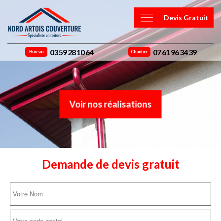
Devis Gratuit
03 59 28 10 64
07 61 96 34 39
Bureau
Chantier
Voir nos réalisations
Demande de devis gratuit