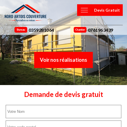
Devis Gratuit
03 59 28 10 64
07 61 96 34 39
Bureau
Chantier
Voir nos réalisations
Demande de devis gratuit