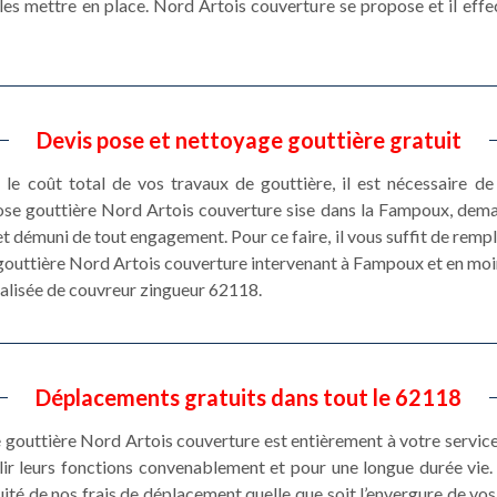
les mettre en place. Nord Artois couverture se propose et il effec
Devis pose et nettoyage gouttière gratuit
le coût total de vos travaux de gouttière, il est nécessaire d
 pose gouttière Nord Artois couverture sise dans la Fampoux, dem
et démuni de tout engagement. Pour ce faire, il vous suffit de rempl
e gouttière Nord Artois couverture intervenant à Fampoux et en moi
nalisée de couvreur zingueur 62118.
Déplacements gratuits dans tout le 62118
e gouttière Nord Artois couverture est entièrement à votre service
ir leurs fonctions convenablement et pour une longue durée vie. 
uité de nos frais de déplacement quelle que soit l’envergure de vo