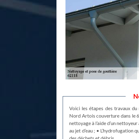
N
Voici les étapes des travaux du 
Nord Artois couverture dans le 6
nettoyage à l’aide d’un nettoyeur 
au jet d’eau ; • L’hydrofugation 
des déchets et débris.