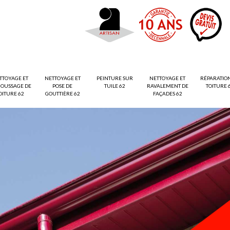
TTOYAGE ET
NETTOYAGE ET
PEINTURE SUR
NETTOYAGE ET
RÉPARATIO
OUSSAGE DE
POSE DE
TUILE 62
RAVALEMENT DE
TOITURE 
OITURE 62
GOUTTIÈRE 62
FAÇADES 62