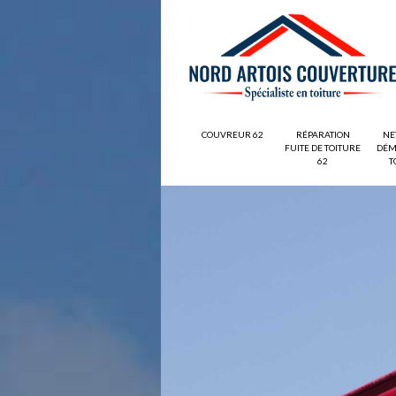
COUVREUR 62
RÉPARATION
NE
FUITE DE TOITURE
DÉM
62
T