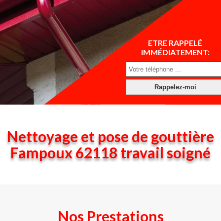
ETRE RAPPELÉ
IMMÉDIATEMENT:
Nettoyage et pose de gouttière
Fampoux 62118 travail soigné
Nos Prestations