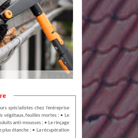
re
rs spécialistes chez l’entreprise
 végétaux, feuilles mortes ; • Le
roduits anti-mousses ; • Le rinçage
e plus étanche ; • La récupération