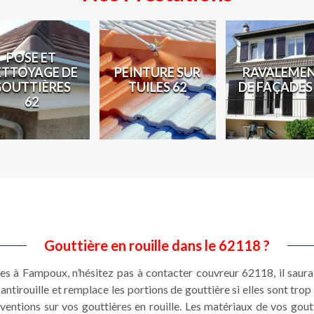
POSE ET
ETTOYAGE DE
PEINTURE SUR
RAVALEME
GOUTTIÈRES
TUILES 62
DE FAÇADES
62
Gouttière en rouille dans le 62118 ?
res à Fampoux, n’hésitez pas à contacter couvreur 62118, il saura
tirouille et remplace les portions de gouttière si elles sont trop 
rventions sur vos gouttières en rouille. Les matériaux de vos gout