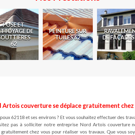
POSE ET
ETTOYAGE DE
PEINTURE SUR
RAVALEME
GOUTTIÈRES
TUILES 62
DE FAÇADES
62
 Artois couverture se déplace gratuitement chez
mpoux 62118 et ses environs ? Et vous souhaitez effectuer des tra
hésitez pas à solliciter notre entreprise Nord Artois couverture
gratuitement chez vous pour réaliser vos travaux. Que vous soye