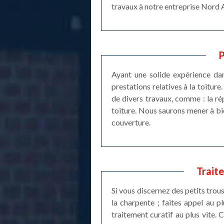
travaux à notre entreprise Nord A
P
Ayant une solide expérience da
prestations relatives à la toitur
de divers travaux, comme : la rép
toiture. Nous saurons mener à bien
couverture.
Trait
Si vous discernez des petits trous
la charpente ; faites appel au 
traitement curatif au plus vite. C