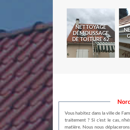
N
NETTOYAGE
N
COUVREUR 62
DÉMOUSSAGE
2
DE TOITURE 62
Nord
Vous habitez dans la ville de Fa
traitement ? Si c’est le cas, n’
matière. Nous nous déplacerons 