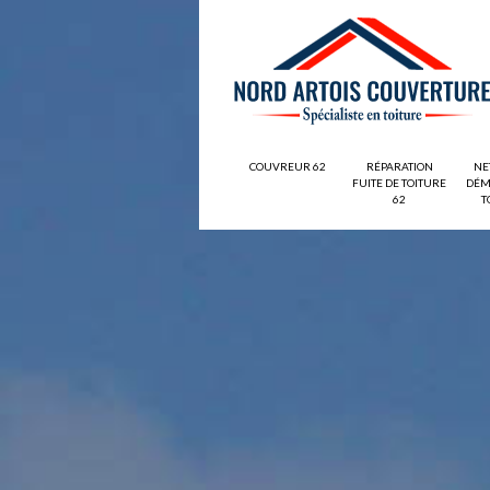
COUVREUR 62
RÉPARATION
NE
FUITE DE TOITURE
DÉM
62
T