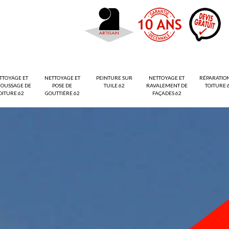
TTOYAGE ET
NETTOYAGE ET
PEINTURE SUR
NETTOYAGE ET
RÉPARATIO
OUSSAGE DE
POSE DE
TUILE 62
RAVALEMENT DE
TOITURE 
OITURE 62
GOUTTIÈRE 62
FAÇADES 62