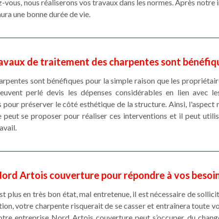
-vous, nous réaliserons vos travaux dans les normes. Après notre 
aura une bonne durée de vie.
ravaux de traitement des charpentes sont bénéfi
arpentes sont bénéfiques pour la simple raison que les propriétai
peuvent perlé devis les dépenses considérables en lien avec le
pour préserver le côté esthétique de la structure. Ainsi, l'aspect 
peut se proposer pour réaliser ces interventions et il peut utili
avail.
ord Artois couverture pour répondre à vos besoi
 plus en très bon état, mal entretenue, il est nécessaire de sollici
tion, votre charpente risquerait de se casser et entraînera toute v
notre entreprise Nord Artois couverture peut s’occuper du chan