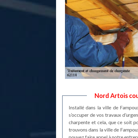
Nord Artois co
Installé dans la ville de Fampo
s’occuper de vos travaux d’urge
charpente et cela, que ce soit 
trouvons dans la ville de Fampou
pouvez faire appel à notre entre