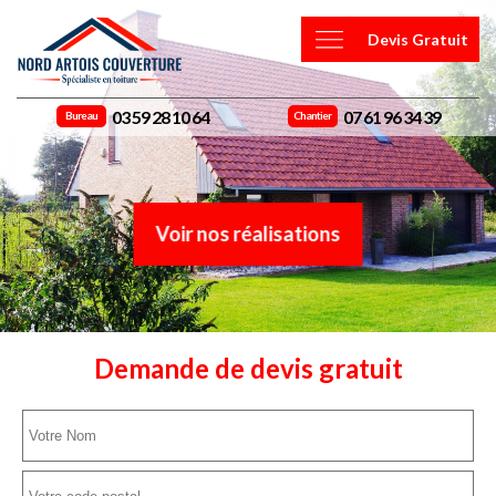
Devis Gratuit
03 59 28 10 64
07 61 96 34 39
Bureau
Chantier
Voir nos réalisations
Demande de devis gratuit