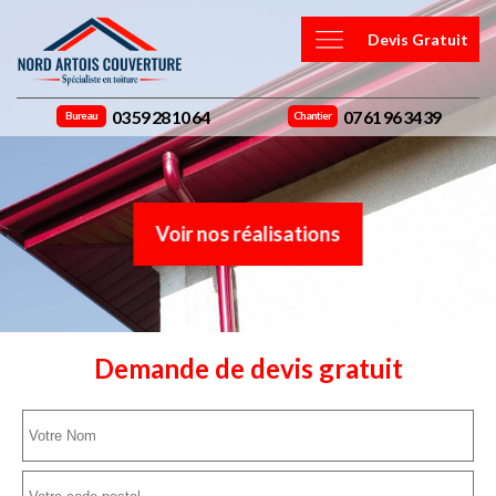
Devis Gratuit
03 59 28 10 64
07 61 96 34 39
Bureau
Chantier
Voir nos réalisations
Demande de devis gratuit