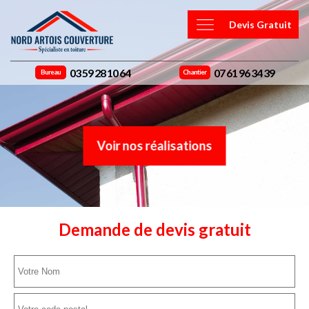
Devis Gratuit
03 59 28 10 64
07 61 96 34 39
Bureau
Chantier
Voir nos réalisations
Demande de devis gratuit