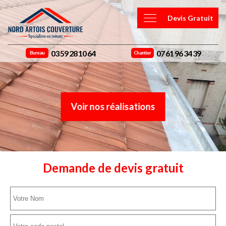
Devis Gratuit
03 59 28 10 64
07 61 96 34 39
Bureau
Chantier
Voir nos réalisations
Demande de devis gratuit