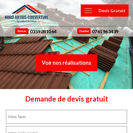
Devis Gratuit
03 59 28 10 64
07 61 96 34 39
Bureau
Chantier
Voir nos réalisations
Demande de devis gratuit